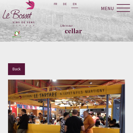
FR
DE
EN
MENU
Life in our
cellar
Back